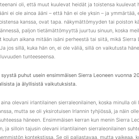
teenani oli, että muut kuulevat heidät ja toistensa kuulevat 
äni ei ole ainoa ääni – että hän ei ole yksin – ja ymmärtää, e
istensa kanssa, ovat tapa. näkymättömyyden tai poiston käs
ännessä, paljon tietämättömyyttä juurtuu sinuun, koska meill
 koulun aikana mitään isäni perheestä tai siitä, mikä Sierra L
 Ja jos sillä, kuka hän on, ei ole väliä, sillä on vaikutusta hän
luvuuden tunteeseensa.
 syystä puhut usein ensimmäisen Sierra Leoneen vuonna 2
isista ja älyllisistä vaikutuksista.
 aina olevani irlantilainen sierraleonilainen, koska minulla ol
kanssa, mutta se oli yksirotuisen Irlannin tyhjiössä, ja näin o
 suhteessa häneen. Ensimmäisen kerran kun menin Sierra Leo
, ja silloin tajusin olevani irlantilainen sierraleonilainen su
emmistön kontekstissa. Se oli paljastavaa, mutta vaikeaa, k