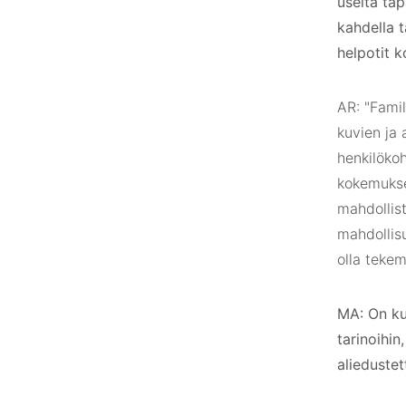
useita tap
kahdella t
helpotit 
AR: "Famil
kuvien ja 
henkilökoh
kokemuksen
mahdollist
mahdollisu
olla tekem
MA: On kui
tarinoihin
aliedustet