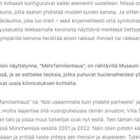
et kollaasit konfiguroivat kaikki elementit uudelleen. Niissä o
uvia, joita saatan yhdistää muiden kuvien kanssa. Ja sitten 
äkökulma, joka luo linkit – sekä kirjaimellisesti että symbolis
syysalueita leikkaamalla koronalta näyttäviä merkkejä tietty
ympärille keinona herättää eloon rakkaat ihmiset tai rakkaat
isin näyttelynne, "Mehrfamilienhaus", on nähtävillä Museum 
ä, ja se esittelee teoksia, jotka puhuvat huolenaiheidesi 
vat uusia kiinnostuksen kohteita.
amilienhaus" tai "Koti useammalle kuin yhdelle perheelle" j
, mutta laajentaa sitä vuoropuhelussa tämän sivuston, Villa 
ijan talo ja jossa muut taiteilijat ovat nyt esillä. Tein tämän n
ssä Münchenissä kesällä 2021 ja 2022. Näin ollen pohdin käsit
kaan ja yrittää luoda yhteys sen ihmisiin ja alueeseen. Tutki