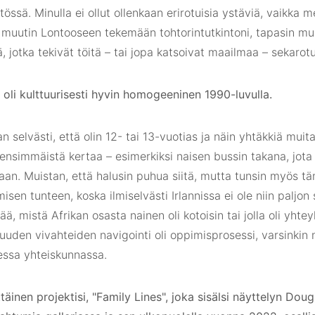
ssä. Minulla ei ollut ollenkaan erirotuisia ystäviä, vaikka m
muutin Lontooseen tekemään tohtorintutkintoni, tapasin muita 
ä, jotka tekivät töitä – tai jopa katsoivat maailmaa – sekarotui
i oli kulttuurisesti hyvin homogeeninen 1990-luvulla.
n selvästi, että olin 12- tai 13-vuotias ja näin yhtäkkiä muit
 ensimmäistä kertaa – esimerkiksi naisen bussin takana, jot
aan. Muistan, että halusin puhua siitä, mutta tunsin myös 
isen tunteen, koska ilmiselvästi Irlannissa ei ole niin paljon 
tää, mistä Afrikan osasta nainen oli kotoisin tai jolla oli yhtey
suuden vivahteiden navigointi oli oppimisprosessi, varsinkin 
essa yhteiskunnassa.
äinen projektisi, "Family Lines", joka sisälsi näyttelyn Dou