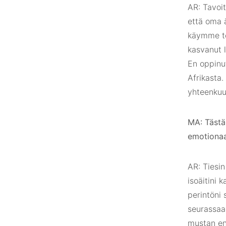
AR: Tavoit
että oma ä
käymme to
kasvanut l
En oppinut
Afrikasta.
yhteenkuu
MA: Tästä
emotionaal
AR: Tiesin
isoäitini 
perintöni
seurassaan
mustan en