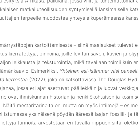
a ​​esityksiä Afrikasta paikkana, jossa villit ja tuntemattomat 
ikkalaisen matkailuteollisuuden syntymisellä länsimaiselle kats
ttajien tarpeelle muodostaa yhteys alkuperämaansa kanssa
märrystäpojen kartoittamisesta – siinä maalaukset tulevat e
skus kierrätettyjä, pinnoina, joille levitän saven, kuvien ja ölj
paljon leikkausta ja teksturointia, mikä tavallaan toimii kuin 
elämänkaavio. Esimerkiksi,
Yhteinen esi-isämme: viisi paneeli
ista kerrontaa
(2022), joka oli katsottavissa The Douglas Hyd
ajanaa, jossa eri ajat asettuvat päällekkäin ja luovat verkkoja
; ne ovat ihmiskunnan historian ja henkilökohtaisen ja kosmis
. Näitä mestaritarinoita on, mutta on myös intiimejä – esime
ni istumassa yksinäisenä pöydän ääressä laajan fossiili- ja 
iettyjä tarinoita arvostetaan eri tavalla riippuen siitä, oletko 