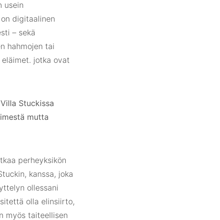
n usein
on digitaalinen
esti – sekä
jen hahmojen tai
 eläimet. jotka ovat
Villa Stuckissa
ytimestä mutta
atkaa perheyksikön
Stuckin, kanssa, joka
äyttelyn ollessani
että olla elinsiirto,
n myös taiteellisen