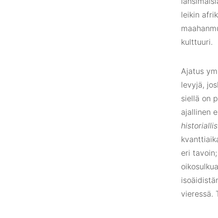
länsimaisi
leikin afr
maahanmuu
kulttuuri.
Ajatus ym
levyjä, jo
siellä on 
ajallinen 
historiall
kvanttiaik
eri tavoin
oikosulkua
isoäidistä
vieressä. T