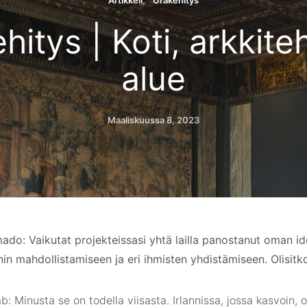
Artikkeli
Urakehitys
hitys | Koti, arkkiteh
alue
Maaliskuussa 8, 2023
do: Vaikutat projekteissasi yhtä lailla panostanut oman ide
nin mahdollistamiseen ja eri ihmisten yhdistämiseen. Olisit
b: Minusta se on todella viisasta. Irlannissa, jossa kasvoin, 