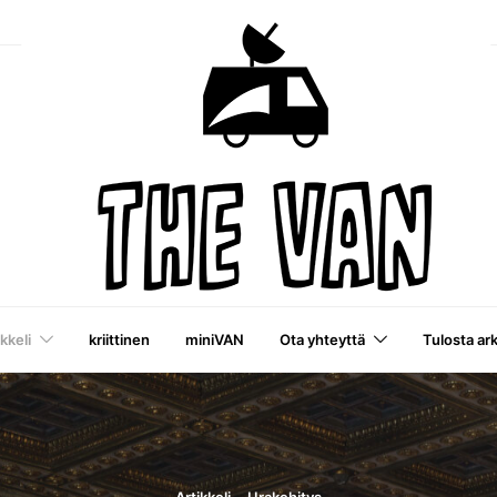
ikkeli
kriittinen
miniVAN
Ota yhteyttä
Tulosta ar
VAI-julkaisu