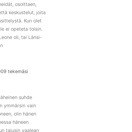
heidät, osoittaen,
ttä keskustelut, joita
ittelystä. Kun olet
e ei opeteta toisin.
eone oli, tai Länsi-
en
009 tekemäsi
i läheinen suhde
llen ymmärsin vain
neen, olin hänen
hteessa häneen
un tajusin vaalean