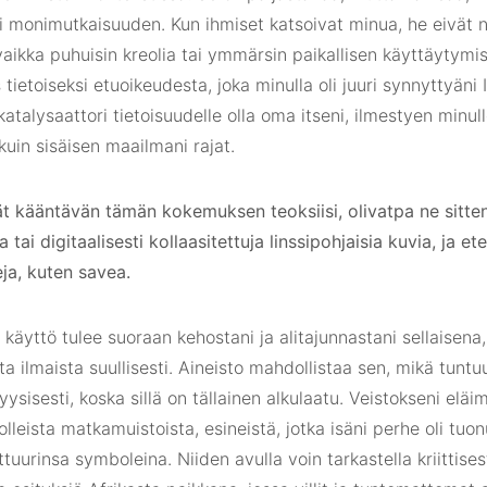
i monimutkaisuuden. Kun ihmiset katsoivat minua, he eivät n
vaikka puhuisin kreolia tai ymmärsin paikallisen käyttäytymis
 tietoiseksi etuoikeudesta, joka minulla oli juuri synnyttyäni 
katalysaattori tietoisuudelle olla oma itseni, ilmestyen minull
uin sisäisen maailmani rajat.
t kääntävän tämän kokemuksen teoksiisi, olivatpa ne sitte
 tai digitaalisesti kollaasitettuja linssipohjaisia ​​kuvia, ja e
ja, kuten savea.
käyttö tulee suoraan kehostani ja alitajunnastani sellaisena,
 ilmaista suullisesti. Aineisto mahdollistaa sen, mikä tuntuu
yysisesti, koska sillä on tällainen alkulaatu. Veistokseni eläim
olleista matkamuistoista, esineistä, jotka isäni perhe oli t
lttuurinsa symboleina. Niiden avulla voin tarkastella kriittises