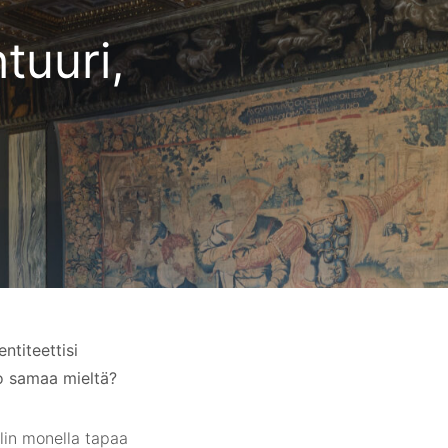
tuuri,
ntiteettisi
ko samaa mieltä?
olin monella tapaa