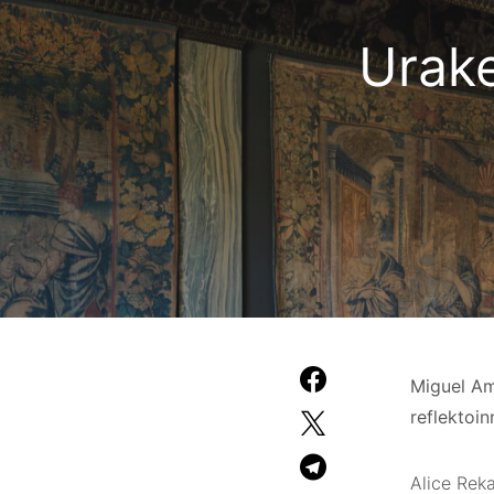
Urake
Miguel Ama
reflektoin
Alice Reka