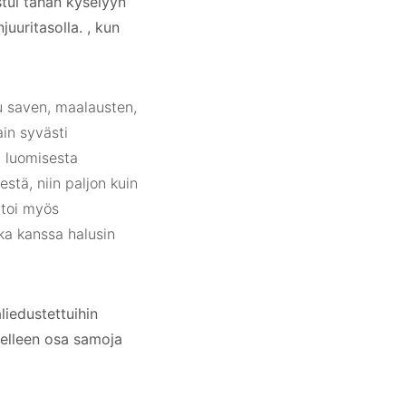
stui tähän kyselyyn
juuritasolla. , kun
uu saven, maalausten,
ain syvästi
an luomisesta
stä, niin paljon kuin
ntoi myös
ka kanssa halusin
aliedustettuihin
 edelleen osa samoja