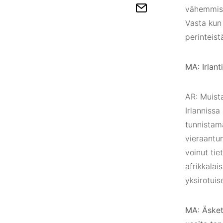
vähemmistö
Vasta kun 
perinteist
MA: Irlant
AR: Muista
Irlannissa
tunnistam
vieraantum
voinut tie
afrikkalai
yksirotuis
MA: Äskett