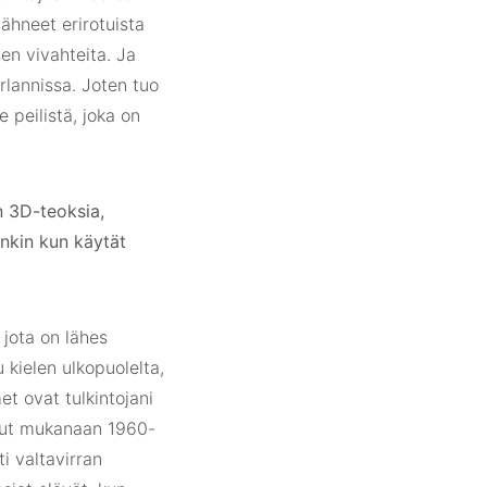
ähneet erirotuista
en vivahteita. Ja
Irlannissa. Joten tuo
e peilistä, joka on
n 3D-teoksia,
tenkin kun käytät
 jota on lähes
 kielen ulkopuolelta,
et ovat tulkintojani
uonut mukanaan 1960-
ti valtavirran