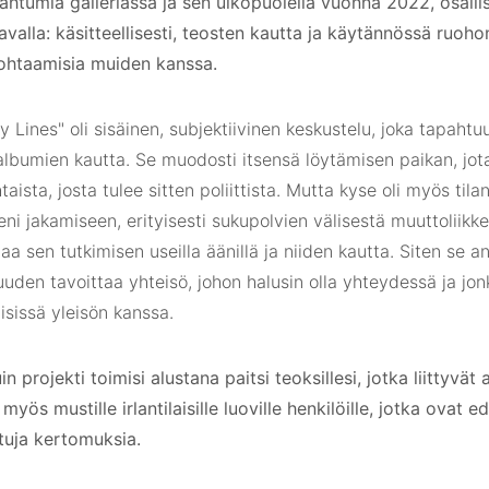
ahtumia galleriassa ja sen ulkopuolella vuonna 2022, osalli
avalla: käsitteellisesti, teosten kautta ja käytännössä ruohon
kohtaamisia muiden kanssa.
y Lines" oli sisäinen, subjektiivinen keskustelu, joka tapaht
albumien kautta. Se muodosti itsensä löytämisen paikan, jot
taista, josta tulee sitten poliittista. Mutta kyse oli myös til
i jakamiseen, erityisesti sukupolvien välisestä muuttoliikkee
aa sen tutkimisen useilla äänillä ja niiden kautta. Siten se a
uden tavoittaa yhteisö, johon halusin olla yhteydessä ja jon
isissä yleisön kanssa.
n projekti toimisi alustana paitsi teoksillesi, jotka liittyvät 
, myös mustille irlantilaisille luoville henkilöille, jotka ovat
tuja kertomuksia.