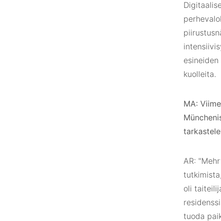
Digitaalis
perhevalok
piirustusn
intensiivi
esineiden 
kuolleita.
MA: Viime
Müncheniss
tarkastele
AR: "Mehrf
tutkimista
oli taiteil
residenssi
tuoda paik