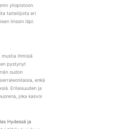
enin yliopistoon.
taiteilijoita eri
sen linssin läpi.
a mustia ihmisiä
a en pystynyt
tämän oudon
sierraleonilaisia, enkä
ksiä. Erilaisuuden ja
nuorena, joka kasvoi
glas Hydessä ja