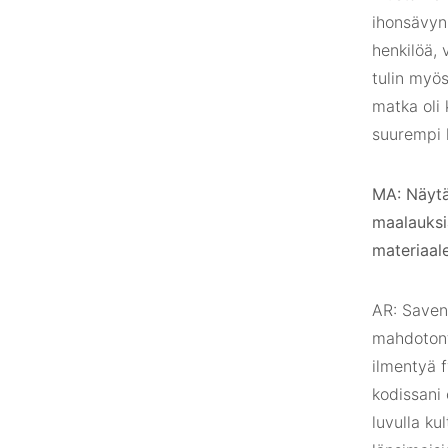
ihonsävyn
henkilöä, 
tulin myös
matka oli 
suurempi k
MA: Näytä
maalauksia
materiaale
AR: Saven 
mahdotonta
ilmentyä f
kodissani 
luvulla ku