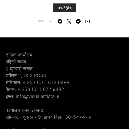
पोष्ट हेर्नुहोस्
शेयर
टाउको कार्यालय
पहिलो तल्ला,
२ घुमाउरो सडक,
डब्लिन 2, D02 PC43
टेलिफोन: + 353 (0) 1 672 9488
फैक्स: + 353 (0) 1 672 9482
ईमेल: info@visualartists.ie
कार्यालय समय डब्लिन:
सोमबार - शुक्रवार 9: am० बिहान 30::5० अपराह्न