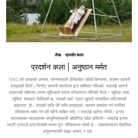
लेख
प्रदर्शन कला
प्रदर्शन कला | अनुष्ठान मर्मत
1980 को दशकको अन्तमा, कोन्नेमाराको डेरीक्लेयर लोको किनारमा, साल्मन ह्याचरी
बनाइएको थियो। सिगरेट कम्पनी क्यारोल्स द्वारा कमिसन गरिएको, यसलाई आफ्नो
प्रकारको सबैभन्दा उन्नत सुविधाको रूपमा परिकल्पना गरिएको थियो। 'सुविधा' शब्द
'सुविधा' शब्दबाट फैलिएको छ, जसको अर्थ "एउटा मुद्दाको वास्तविक जटिलताको
अज्ञानता" हो। तालको माथि धेरै माथि बनाइएको, साल्मन समावेश गर्न पानीको
परिसंचरण मर्मत गर्न धेरै महँगो साबित भयो, र यसलाई खारेज गरियो। इनाघ
उपत्यकाका पहाडहरूमा आधुनिकतावादी औद्योगिक खोल छोडियो। यसलाई इनाघ
भ्याली ट्रस्टले इन्टरफेसको रूपमा पुन: परिकल्पना गरेको छ - एक्वाकल्चरल वैज्ञानिक
अनुसन्धानको साझा आधार, र एक…