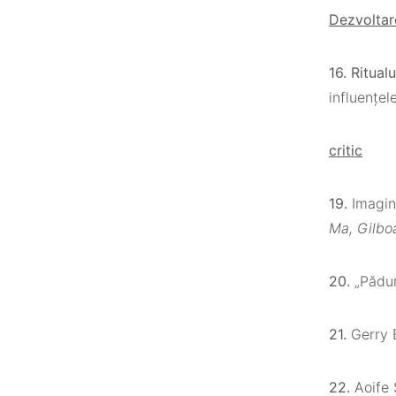
Dezvoltar
16. Ritual
influențel
critic
19.
Imagin
Ma, Gilbo
20.
„Pădur
21.
Gerry 
22.
Aoife