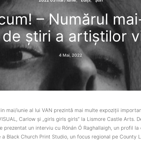
2022 03 mai / iunie
Ediții
Ştiri
cum! – Numărul mai-
 de știri a artiștilor v
4 Mai, 2022
n mai/iunie al lui VAN prezintă mai multe expoziții important
VISUAL, Carlow și „girls girls girls” la Lismore Castle Arts.
 prezentat un interviu cu Rónán Ó Raghallaigh, un profil la
e a Black Church Print Studio, un focus regional pe County 