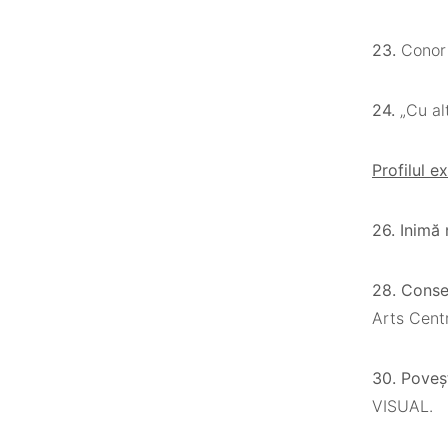
23.
Conor
24.
„Cu al
Profilul e
26. Inimă
28. Consec
Arts Cent
30. Poveș
VISUAL.