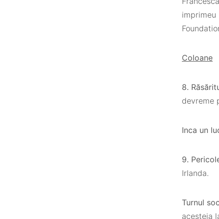
Francesca
imprimeu 
Foundatio
Coloane
8. Răsărit
devreme p
Inca un lu
9. Pericol
Irlanda.
Turnul soc
acesteia l