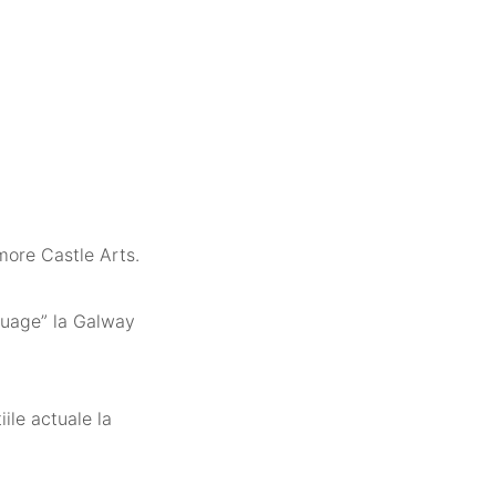
smore Castle Arts.
guage” la Galway
ile actuale la