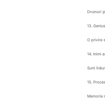
Drumuri și
13. Geniu
O privire 
14. Inimi 
Sunt înău
15. Proce
Memoria m