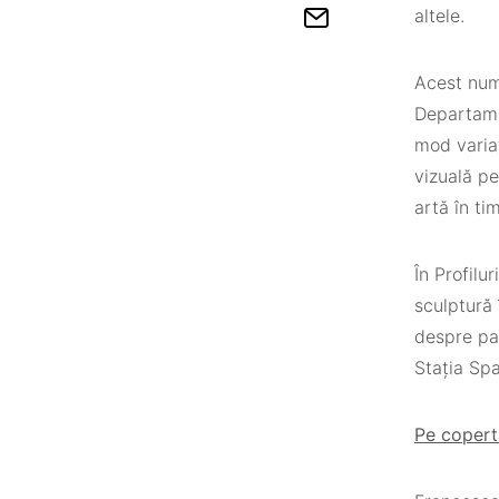
altele.
Acest numă
Departamen
mod variat
vizuală pe
artă în ti
În Profilu
sculptură 
despre par
Stația Spa
Pe copert