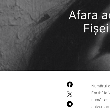
Afara a
Fișei
Numărul di
Earth” la 
număr este
aniversar