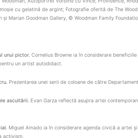
 Woodman, Autoportret vorbind cu Vince, Providence, Rhode
moșie cu gelatină de argint; Fotografie oferită de The Woo
n și Marian Goodman Gallery, © Woodman Family Foundatio
ul unui pictor.
Cornelius Browne ia în considerare beneficiile
entru un artist autodidact.
cru.
Prezentarea unei serii de coloane de către Departament
ele ascultării.
Evan Garza reflectă asupra artei contemporane
ial.
Miguel Amado ia în considerare agenda civică a artei și 
a activism.