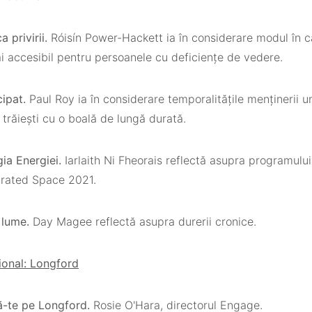
a privirii.
Róisín Power-Hackett ia în considerare modul în 
i accesibil pentru persoanele cu deficiențe de vedere.
cipat.
Paul Roy ia în considerare temporalitățile menținerii u
 trăiești cu o boală de lungă durată.
gia Energiei.
Iarlaith Ni Fheorais reflectă asupra programului
urated Space 2021.
 lume.
Day Magee reflectă asupra durerii cronice.
ional: Longford
că-te pe Longford.
Rosie O'Hara, directorul Engage.