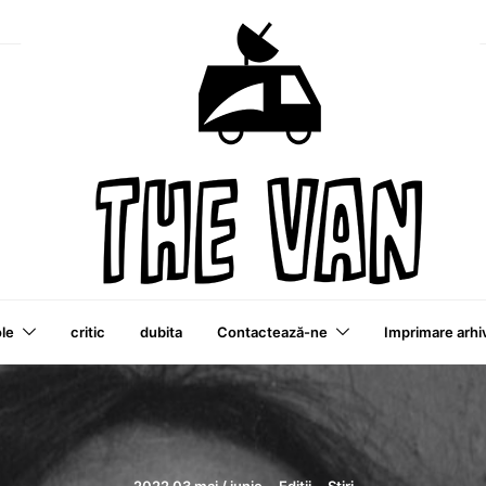
ole
critic
dubita
Contactează-ne
Imprimare arhi
o Publicație VAI