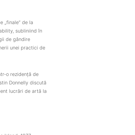
 „finale” de la
lity, subliniind în
gii de gândire
erii unei practici de
ntr-o rezidență de
Justin Donnelly discută
ent lucrări de artă la