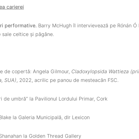
ea carierei
uri performative.
Barry McHugh îl intervievează pe Rónán Ó 
e sale celtice și păgâne.
e de copertă:
Angela Gilmour,
Cladoxylopsida Wattieza (pr
a, SUA)
, 2022, acrilic pe panou de mesteacăn FSC.
i de umbră” la Pavilionul Lordului Primar, Cork
Blake la Galeria Municipală, dlr Lexicon
 Shanahan la Golden Thread Gallery