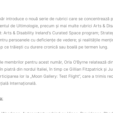
r introduce o nouă serie de rubrici care se concentrează pe
tul de Ultimologie, precum și mai multe rubrici Arts & Disabi
: Arts & Disability Ireland's Curated Space program; Strate
ntru persoanele cu deficiențe de vedere; și realitățile mențin
mp ce trăiești cu durere cronică sau boală pe termen lung.
rile membrilor pentru acest număr, Orla O'Byrne relatează di
în piatră din nordul Italiei, în timp ce Gillian Fitzpatrick și 
ticiparea lor la „Moon Gallery: Test Flight”, care a trimis rec
țială Internațională.
a: