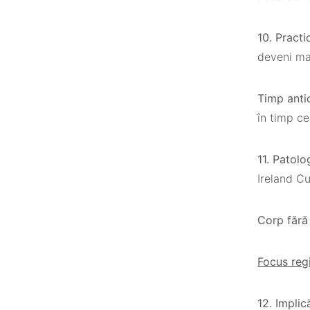
10. Practic
deveni ma
Timp anti
în timp ce
11. Patolo
Ireland C
Corp fără
Focus reg
12. Impli