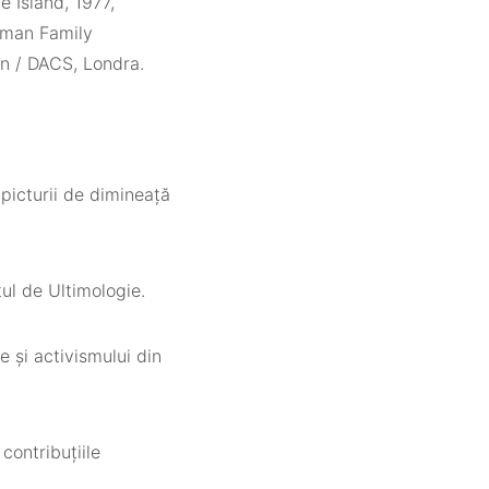
 Island, 1977,
dman Family
n / DACS, Londra.
 picturii de dimineață
ul de Ultimologie.
 și activismului din
contribuțiile