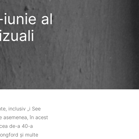
iunie al
izuali
e, inclusiv „i See
 De asemenea, în acest
 cea de-a 40-a
Longford și multe